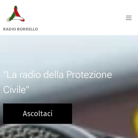
RADIO
BORRELLO
"La radio della Protezione
Civile"
Ascoltaci